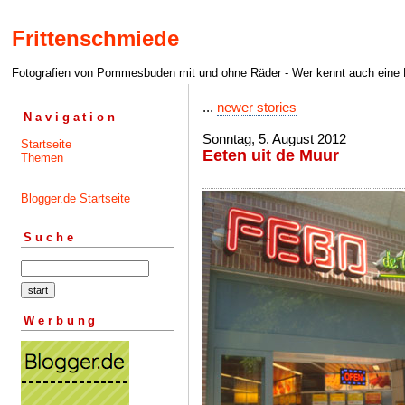
Frittenschmiede
Fotografien von Pommesbuden mit und ohne Räder - Wer kennt auch eine Fri
...
newer stories
Navigation
Sonntag, 5. August 2012
Startseite
Eeten uit de Muur
Themen
Blogger.de Startseite
Suche
Werbung