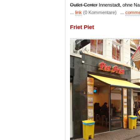
Outlet-Center
Innenstadt, ohne N
...
link
(0 Kommentare) ...
comme
Friet Piet