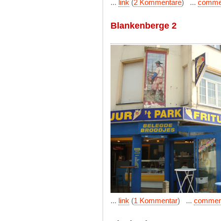
...
link
(
2 Kommentare
) ...
comme
Blankenberge 2
...
link
(
1 Kommentar
) ...
commen