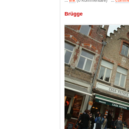
...
link
(0 Kommentare) ...
comme
Brügge